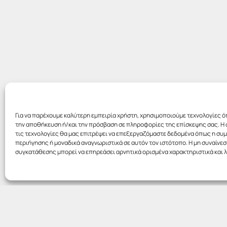
Για να παρέχουμε καλύτερη εμπειρία χρήστη, χρησιμοποιούμε τεχνολογίες ό
την αποθήκευση ή/και την πρόσβαση σε πληροφορίες της επίσκεψης σας. Η 
τις τεχνολογίες θα μας επιτρέψει να επεξεργαζόμαστε δεδομένα όπως η σ
περιήγησης ή μοναδικά αναγνωριστικά σε αυτόν τον ιστότοπο. Η μη συναίνεσ
συγκατάθεσης μπορεί να επηρεάσει αρνητικά ορισμένα χαρακτηριστικά και λ