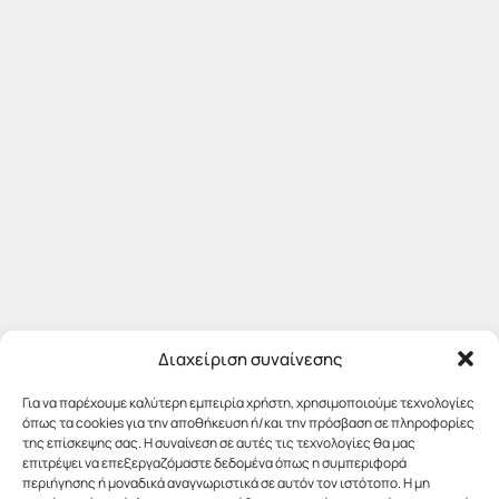
Διαχείριση συναίνεσης
Για να παρέχουμε καλύτερη εμπειρία χρήστη, χρησιμοποιούμε τεχνολογίες
όπως τα cookies για την αποθήκευση ή/και την πρόσβαση σε πληροφορίες
της επίσκεψης σας. Η συναίνεση σε αυτές τις τεχνολογίες θα μας
επιτρέψει να επεξεργαζόμαστε δεδομένα όπως η συμπεριφορά
περιήγησης ή μοναδικά αναγνωριστικά σε αυτόν τον ιστότοπο. Η μη