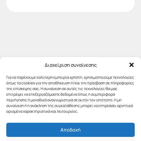
Διαχείριση συναίνεσης
Για να παρέχουμε καλύτερη εμπειρία χρήστη, χρησιμοποιούμε τεχνολογίες
όπως τα cookies για την αποθήκευση ή/και την πρόσβαση σε πληροφορίες
της επίσκεψης σας. Η συναίνεση σε αυτές τις τεχνολογίες θα μας
επιτρέψει να επεξεργαζόμαστε δεδομένα όπως η συμπεριφορά
περιήγησης ή μοναδικά αναγνωριστικά σε αυτόν τον ιστότοπο. Η μη
συναίνεση ή η ανάκληση της συγκατάθεσης μπορεί να επηρεάσει αρνητικά
ορισμένα χαρακτηριστικά και λειτουργίες.
Αποδοχή