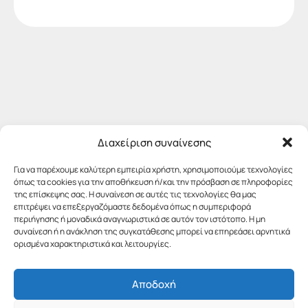
Διαχείριση συναίνεσης
Για να παρέχουμε καλύτερη εμπειρία χρήστη, χρησιμοποιούμε τεχνολογίες
όπως τα cookies για την αποθήκευση ή/και την πρόσβαση σε πληροφορίες
της επίσκεψης σας. Η συναίνεση σε αυτές τις τεχνολογίες θα μας
επιτρέψει να επεξεργαζόμαστε δεδομένα όπως η συμπεριφορά
περιήγησης ή μοναδικά αναγνωριστικά σε αυτόν τον ιστότοπο. Η μη
συναίνεση ή η ανάκληση της συγκατάθεσης μπορεί να επηρεάσει αρνητικά
ορισμένα χαρακτηριστικά και λειτουργίες.
Αποδοχή