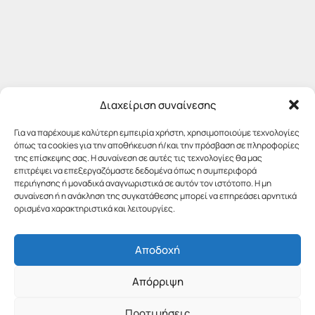
Διαχείριση συναίνεσης
Για να παρέχουμε καλύτερη εμπειρία χρήστη, χρησιμοποιούμε τεχνολογίες
όπως τα cookies για την αποθήκευση ή/και την πρόσβαση σε πληροφορίες
της επίσκεψης σας. Η συναίνεση σε αυτές τις τεχνολογίες θα μας
επιτρέψει να επεξεργαζόμαστε δεδομένα όπως η συμπεριφορά
περιήγησης ή μοναδικά αναγνωριστικά σε αυτόν τον ιστότοπο. Η μη
συναίνεση ή η ανάκληση της συγκατάθεσης μπορεί να επηρεάσει αρνητικά
ορισμένα χαρακτηριστικά και λειτουργίες.
Αποδοχή
Απόρριψη
Προτιμήσεις