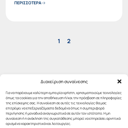
ΠΕΡΙΣΣΟΤΕΡΑ
1
2
Διαχείριση συναίνεσης
Για να παρέχουμε καλύτερη εμπειρία χρήστη, χρησιμοποιούμε τεχνολογίες
όπως τα cookies για την αποθήκευση ή/και την πρόσβαση σε πληροφορίες
της επίσκεψης σας. Η συναίνεση σε αυτές τις τεχνολογίες θα μας
επιτρέψει να επεξεργαζόμαστε δεδομένα όπως η συμπεριφορά
περιήγησης ή μοναδικά αναγνωριστικά σε αυτόν τον ιστότοπο. Η μη
συναίνεση ή η ανάκληση της συγκατάθεσης μπορεί να επηρεάσει αρνητικά
ορισμένα χαρακτηριστικά και λειτουργίες.