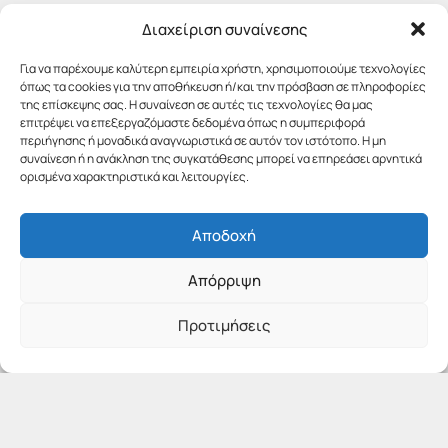
Διαχείριση συναίνεσης
Για να παρέχουμε καλύτερη εμπειρία χρήστη, χρησιμοποιούμε τεχνολογίες
όπως τα cookies για την αποθήκευση ή/και την πρόσβαση σε πληροφορίες
της επίσκεψης σας. Η συναίνεση σε αυτές τις τεχνολογίες θα μας
επιτρέψει να επεξεργαζόμαστε δεδομένα όπως η συμπεριφορά
περιήγησης ή μοναδικά αναγνωριστικά σε αυτόν τον ιστότοπο. Η μη
συναίνεση ή η ανάκληση της συγκατάθεσης μπορεί να επηρεάσει αρνητικά
ορισμένα χαρακτηριστικά και λειτουργίες.
Αποδοχή
Απόρριψη
Προτιμήσεις