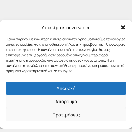
Διαχείριση συναίνεσης
Για να παρέχουμε καλύτερη εμπειρία χρήστη, χρησιμοποιούμε τεχνολογίες
όπως τα cookies για την αποθήκευση ή/και την πρόσβαση σε πληροφορίες
της επίσκεψης σας. Η συναίνεση σε αυτές τις τεχνολογίες θα μας
επιτρέψει να επεξεργαζόμαστε δεδομένα όπως η συμπεριφορά
περιήγησης ή μοναδικά αναγνωριστικά σε αυτόν τον ιστότοπο. Η μη
συναίνεση ή η ανάκληση της συγκατάθεσης μπορεί να επηρεάσει αρνητικά
ορισμένα χαρακτηριστικά και λειτουργίες.
Αποδοχή
Απόρριψη
Προτιμήσεις