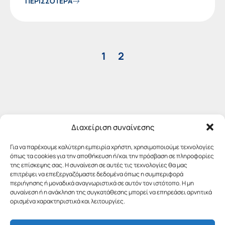
ΠΕΡΙΣΣΟΤΕΡΑ
1
2
Διαχείριση συναίνεσης
Για να παρέχουμε καλύτερη εμπειρία χρήστη, χρησιμοποιούμε τεχνολογίες
όπως τα cookies για την αποθήκευση ή/και την πρόσβαση σε πληροφορίες
της επίσκεψης σας. Η συναίνεση σε αυτές τις τεχνολογίες θα μας
επιτρέψει να επεξεργαζόμαστε δεδομένα όπως η συμπεριφορά
περιήγησης ή μοναδικά αναγνωριστικά σε αυτόν τον ιστότοπο. Η μη
συναίνεση ή η ανάκληση της συγκατάθεσης μπορεί να επηρεάσει αρνητικά
ορισμένα χαρακτηριστικά και λειτουργίες.