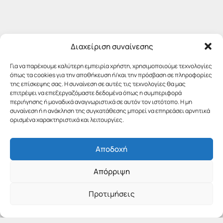
Διαχείριση συναίνεσης
Για να παρέχουμε καλύτερη εμπειρία χρήστη, χρησιμοποιούμε τεχνολογίες
όπως τα cookies για την αποθήκευση ή/και την πρόσβαση σε πληροφορίες
της επίσκεψης σας. Η συναίνεση σε αυτές τις τεχνολογίες θα μας
επιτρέψει να επεξεργαζόμαστε δεδομένα όπως η συμπεριφορά
περιήγησης ή μοναδικά αναγνωριστικά σε αυτόν τον ιστότοπο. Η μη
συναίνεση ή η ανάκληση της συγκατάθεσης μπορεί να επηρεάσει αρνητικά
ορισμένα χαρακτηριστικά και λειτουργίες.
Αποδοχή
Απόρριψη
Προτιμήσεις