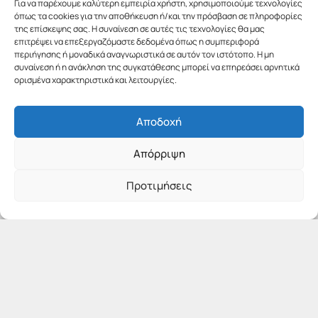
Για να παρέχουμε καλύτερη εμπειρία χρήστη, χρησιμοποιούμε τεχνολογίες
όπως τα cookies για την αποθήκευση ή/και την πρόσβαση σε πληροφορίες
της επίσκεψης σας. Η συναίνεση σε αυτές τις τεχνολογίες θα μας
επιτρέψει να επεξεργαζόμαστε δεδομένα όπως η συμπεριφορά
περιήγησης ή μοναδικά αναγνωριστικά σε αυτόν τον ιστότοπο. Η μη
συναίνεση ή η ανάκληση της συγκατάθεσης μπορεί να επηρεάσει αρνητικά
ορισμένα χαρακτηριστικά και λειτουργίες.
Αποδοχή
Απόρριψη
Προτιμήσεις