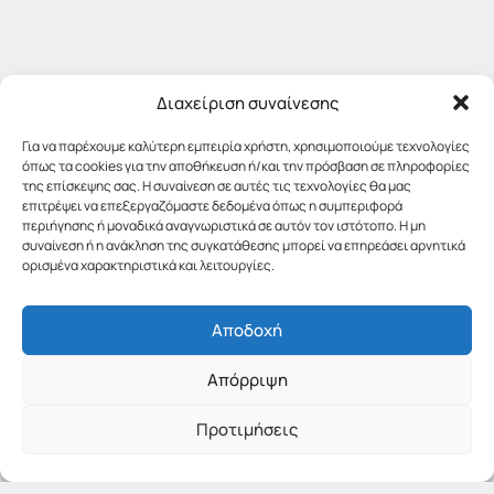
Διαχείριση συναίνεσης
Για να παρέχουμε καλύτερη εμπειρία χρήστη, χρησιμοποιούμε τεχνολογίες
όπως τα cookies για την αποθήκευση ή/και την πρόσβαση σε πληροφορίες
της επίσκεψης σας. Η συναίνεση σε αυτές τις τεχνολογίες θα μας
επιτρέψει να επεξεργαζόμαστε δεδομένα όπως η συμπεριφορά
περιήγησης ή μοναδικά αναγνωριστικά σε αυτόν τον ιστότοπο. Η μη
συναίνεση ή η ανάκληση της συγκατάθεσης μπορεί να επηρεάσει αρνητικά
ορισμένα χαρακτηριστικά και λειτουργίες.
Αποδοχή
Απόρριψη
Προτιμήσεις