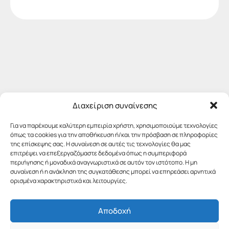
Διαχείριση συναίνεσης
Για να παρέχουμε καλύτερη εμπειρία χρήστη, χρησιμοποιούμε τεχνολογίες
όπως τα cookies για την αποθήκευση ή/και την πρόσβαση σε πληροφορίες
της επίσκεψης σας. Η συναίνεση σε αυτές τις τεχνολογίες θα μας
επιτρέψει να επεξεργαζόμαστε δεδομένα όπως η συμπεριφορά
περιήγησης ή μοναδικά αναγνωριστικά σε αυτόν τον ιστότοπο. Η μη
συναίνεση ή η ανάκληση της συγκατάθεσης μπορεί να επηρεάσει αρνητικά
ορισμένα χαρακτηριστικά και λειτουργίες.
Αποδοχή