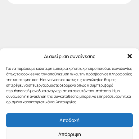
Διαχείριση συναίνεσης
Για να παρέχουμε καλύτερη εμπειρία χρήστη, χρησιμοποιούμε τεχνολογίες
όπως τα cookies για την αποθήκευση ή/και την πρόσβαση σε πληροφορίες
της επίσκεψης σας. Η συναίνεση σε αυτές τις τεχνολογίες θα μας
επιτρέψει να επεξεργαζόμαστε δεδομένα όπως η συμπεριφορά
περιήγησης ή μοναδικά αναγνωριστικά σε αυτόν τον ιστότοπο. Η μη
συναίνεση ή η ανάκληση της συγκατάθεσης μπορεί να επηρεάσει αρνητικά
ορισμένα χαρακτηριστικά και λειτουργίες.
Αποδοχή
Απόρριψη