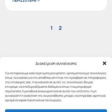
ΠΕΡΙΣΣΟΤΕΡΑ
1
2
Διαχείριση συναίνεσης
Για να παρέχουμε καλύτερη εμπειρία χρήστη, χρησιμοποιούμε τεχνολογίες
όπως τα cookies για την αποθήκευση ή/και την πρόσβαση σε πληροφορίες
της επίσκεψης σας. Η συναίνεση σε αυτές τις τεχνολογίες θα μας
επιτρέψει να επεξεργαζόμαστε δεδομένα όπως η συμπεριφορά
περιήγησης ή μοναδικά αναγνωριστικά σε αυτόν τον ιστότοπο. Η μη
συναίνεση ή η ανάκληση της συγκατάθεσης μπορεί να επηρεάσει αρνητικά
ορισμένα χαρακτηριστικά και λειτουργίες.