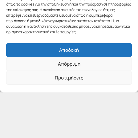
όπως τα cookies για την αποθήκευση ή/και την πρόσβαση σε πληροφορίες
της επίσκεψης σας. Η συναίνεση σε αυτές τις τεχνολογίες θα μας
επιτρέψει να επεξεργαζόμαστε δεδομένα όπως η συμπεριφορά
περιήγησης ή μοναδικά αναγνωριστικά σε αυτόν τον ιστότοπο. Η μη
συναίνεση ή η ανάκληση της συγκατάθεσης μπορεί να επηρεάσει αρνητικά
ορισμένα χαρακτηριστικά και λειτουργίες.
Αποδοχή
Απόρριψη
Προτιμήσεις