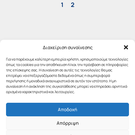
1
2
Διαχείριση συναίνεσης
Για να παρέχουμε καλύτερη εμπειρία χρήστη, χρησιμοποιούμε τεχνολογίες
όπως τα cookies για την αποθήκευση ή/και την πρόσβαση σε πληροφορίες
της επίσκεψης σας. Η συναίνεση σε αυτές τις τεχνολογίες θα μας
επιτρέψει να επεξεργαζόμαστε δεδομένα όπως η συμπεριφορά
περιήγησης ή μοναδικά αναγνωριστικά σε αυτόν τον ιστότοπο. Η μη
συναίνεση ή η ανάκληση της συγκατάθεσης μπορεί να επηρεάσει αρνητικά
ορισμένα χαρακτηριστικά και λειτουργίες.
Αποδοχή
Απόρριψη