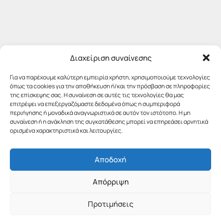
Διαχείριση συναίνεσης
Για να παρέχουμε καλύτερη εμπειρία χρήστη, χρησιμοποιούμε τεχνολογίες
όπως τα cookies για την αποθήκευση ή/και την πρόσβαση σε πληροφορίες
της επίσκεψης σας. Η συναίνεση σε αυτές τις τεχνολογίες θα μας
επιτρέψει να επεξεργαζόμαστε δεδομένα όπως η συμπεριφορά
περιήγησης ή μοναδικά αναγνωριστικά σε αυτόν τον ιστότοπο. Η μη
συναίνεση ή η ανάκληση της συγκατάθεσης μπορεί να επηρεάσει αρνητικά
ορισμένα χαρακτηριστικά και λειτουργίες.
Αποδοχή
Απόρριψη
Προτιμήσεις