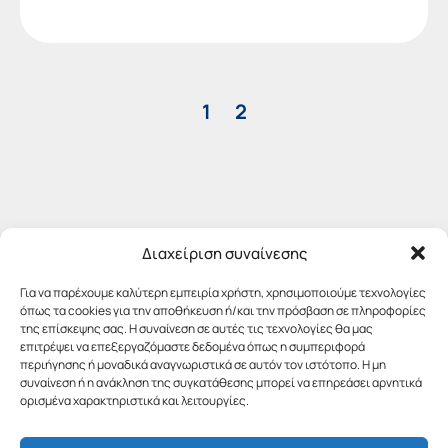
1
2
Διαχείριση συναίνεσης
Για να παρέχουμε καλύτερη εμπειρία χρήστη, χρησιμοποιούμε τεχνολογίες
όπως τα cookies για την αποθήκευση ή/και την πρόσβαση σε πληροφορίες
της επίσκεψης σας. Η συναίνεση σε αυτές τις τεχνολογίες θα μας
επιτρέψει να επεξεργαζόμαστε δεδομένα όπως η συμπεριφορά
περιήγησης ή μοναδικά αναγνωριστικά σε αυτόν τον ιστότοπο. Η μη
συναίνεση ή η ανάκληση της συγκατάθεσης μπορεί να επηρεάσει αρνητικά
ορισμένα χαρακτηριστικά και λειτουργίες.