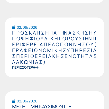
02/06/2026
Π Ρ Ο Σ Κ Λ Η Σ Η ΓΙΑ ΤΗΝ Α Σ Κ Η Σ Η Υ
Π Ο Ψ Η Φ Ι Ο Υ Δ Ι Κ Η Γ Ο Ρ Ο Υ ΣΤΗΝ Π
Ε Ρ Ι Φ Ε Ρ Ε Ι Α Π Ε Λ Ο Π Ο Ν Ν Η Σ Ο Υ (
Γ Ρ Α Φ Ε Ι Ο Ν Ο Μ Ι Κ Η Σ Υ Π Η Ρ Ε Σ Ι Α
Σ Π Ε Ρ Ι Φ Ε Ρ Ε Ι Α Κ Η Σ Ε Ν Ο Τ Η Τ Α Σ
Λ Α Κ Ω Ν Ι Α Σ )
ΠΕΡΙΣΣΟΤΕΡΑ
02/06/2026
ΜΕΣΗ ΤΙΜΗ ΚΑΥΣΙΜΩΝ Π.Ε.