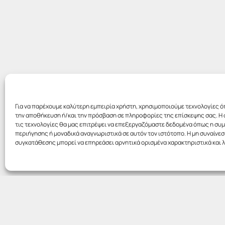
Για να παρέχουμε καλύτερη εμπειρία χρήστη, χρησιμοποιούμε τεχνολογίες ό
την αποθήκευση ή/και την πρόσβαση σε πληροφορίες της επίσκεψης σας. Η 
τις τεχνολογίες θα μας επιτρέψει να επεξεργαζόμαστε δεδομένα όπως η σ
περιήγησης ή μοναδικά αναγνωριστικά σε αυτόν τον ιστότοπο. Η μη συναίνεσ
συγκατάθεσης μπορεί να επηρεάσει αρνητικά ορισμένα χαρακτηριστικά και λ