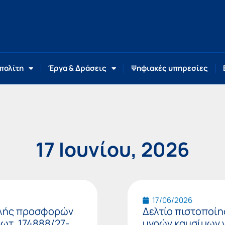
 πολίτη
Έργα & Δράσεις
Ψηφιακές υπηρεσίες
17 Ιουνίου, 2026
Page
Page
Page
17/06/2026
ολής προσφορών
Δελτίο πιστοποίη
ωτ. 174888/27-
υγρών καυσίμων γ