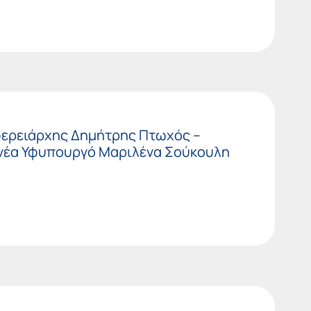
φερειάρχης Δημήτρης Πτωχός –
 νέα Υφυπουργό Μαριλένα Σούκουλη