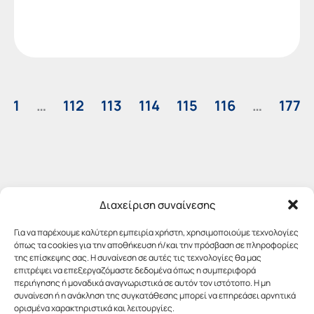
1
…
112
113
114
115
116
…
177
Διαχείριση συναίνεσης
Για να παρέχουμε καλύτερη εμπειρία χρήστη, χρησιμοποιούμε τεχνολογίες
όπως τα cookies για την αποθήκευση ή/και την πρόσβαση σε πληροφορίες
της επίσκεψης σας. Η συναίνεση σε αυτές τις τεχνολογίες θα μας
επιτρέψει να επεξεργαζόμαστε δεδομένα όπως η συμπεριφορά
περιήγησης ή μοναδικά αναγνωριστικά σε αυτόν τον ιστότοπο. Η μη
συναίνεση ή η ανάκληση της συγκατάθεσης μπορεί να επηρεάσει αρνητικά
ορισμένα χαρακτηριστικά και λειτουργίες.