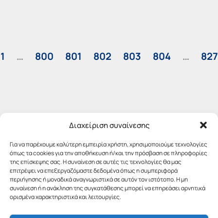
1
…
800
801
802
803
804
…
827
Διαχείριση συναίνεσης
Για να παρέχουμε καλύτερη εμπειρία χρήστη, χρησιμοποιούμε τεχνολογίες
όπως τα cookies για την αποθήκευση ή/και την πρόσβαση σε πληροφορίες
της επίσκεψης σας. Η συναίνεση σε αυτές τις τεχνολογίες θα μας
επιτρέψει να επεξεργαζόμαστε δεδομένα όπως η συμπεριφορά
περιήγησης ή μοναδικά αναγνωριστικά σε αυτόν τον ιστότοπο. Η μη
συναίνεση ή η ανάκληση της συγκατάθεσης μπορεί να επηρεάσει αρνητικά
ορισμένα χαρακτηριστικά και λειτουργίες.