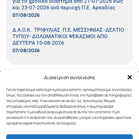
για το χρονικό διάστημα από 21-07-2026 έως
και 23-07-2026 ανά περιοχή Π.Ε. Αρκαδίας
07/08/2026
Δ.Α.Ο.Κ. ΤΡΙΦΥΛΙΑΣ Π.Ε. ΜΕΣΣΗΝΙΑΣ -ΔΕΛΤΙΟ
ΤΥΠΟΥ- ΔΟΛΩΜΑΤΙΚΟΙ ΨΕΚΑΣΜΟΙ ΑΠΟ
ΔΕΥΤΕΡΑ 10-08-2026
07/08/2026
Διαχείριση συναίνεσης
Για να παρέχουμε καλύτερη εμπειρία χρήστη, χρησιμοποιούμε τεχνολογίες
όπως τα cookies για την αποθήκευση ή/και την πρόσβαση σε πληροφορίες
της επίσκεψης σας. Η συναίνεση σε αυτές τις τεχνολογίες θα μας
επιτρέψει να επεξεργαζόμαστε δεδομένα όπως η συμπεριφορά
περιήγησης ή μοναδικά αναγνωριστικά σε αυτόν τον ιστότοπο. Η μη
συναίνεση ή η ανάκληση της συγκατάθεσης μπορεί να επηρεάσει αρνητικά
ορισμένα χαρακτηριστικά και λειτουργίες.