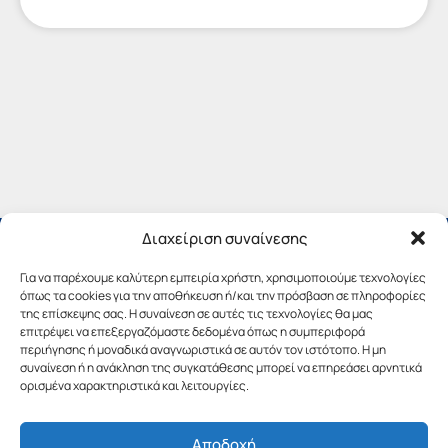
Διαχείριση συναίνεσης
Για να παρέχουμε καλύτερη εμπειρία χρήστη, χρησιμοποιούμε τεχνολογίες
όπως τα cookies για την αποθήκευση ή/και την πρόσβαση σε πληροφορίες
της επίσκεψης σας. Η συναίνεση σε αυτές τις τεχνολογίες θα μας
επιτρέψει να επεξεργαζόμαστε δεδομένα όπως η συμπεριφορά
περιήγησης ή μοναδικά αναγνωριστικά σε αυτόν τον ιστότοπο. Η μη
συναίνεση ή η ανάκληση της συγκατάθεσης μπορεί να επηρεάσει αρνητικά
ορισμένα χαρακτηριστικά και λειτουργίες.
Αποδοχή