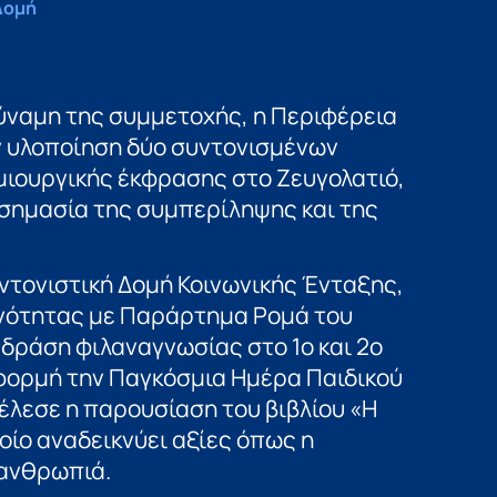
Δομή
δύναμη της συμμετοχής, η Περιφέρεια
 υλοποίηση δύο συντονισμένων
ιουργικής έκφρασης στο Ζευγολατιό,
σημασία της συμπερίληψης και της
ντονιστική Δομή Κοινωνικής Ένταξης,
ινότητας με Παράρτημα Ρομά του
δράση φιλαναγνωσίας στο 1ο και 2ο
φορμή την Παγκόσμια Ημέρα Παιδικού
τέλεσε η παρουσίαση του βιβλίου «Η
οίο αναδεικνύει αξίες όπως η
 ανθρωπιά.