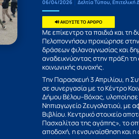
06/04/2026
Δελτία Τύπου
,
Επιτελική 
🔊 ΑΚΟΥΣΤΕ ΤΟ ΑΡΘΡΟ
Με επίκεντρο τα παιδιά και τη 
Πελοποννήσου προχώρησε στην
δράσεων φιλαναγνωσίας και δημ
αναδεικνύοντας στην πράξη τη 
κοινωνικής συνοχής.
Την Παρασκευή 3 Απριλίου, η Συ
σε συνεργασία με το Κέντρο Κο
Δήμου Βέλου–Βόχας, υλοποίησε 
Νηπιαγωγείο Ζευγολατιού, με α
Βιβλίου. Κεντρικό στοιχείο απο
Πασχαλίτσα της αγάπης», το οπ
αποδοχή, η ενσυναίσθηση και η