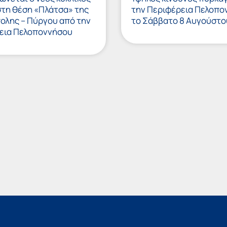
στη θέση «Πλάτσα» της
την Περιφέρεια Πελοπο
πολης – Πύργου από την
το Σάββατο 8 Αυγούστο
εια Πελοποννήσου