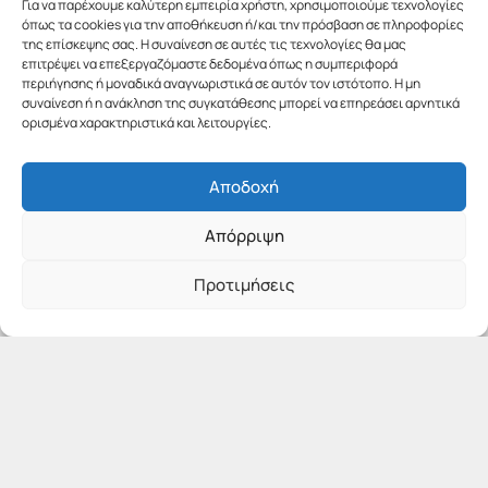
Για να παρέχουμε καλύτερη εμπειρία χρήστη, χρησιμοποιούμε τεχνολογίες
όπως τα cookies για την αποθήκευση ή/και την πρόσβαση σε πληροφορίες
της επίσκεψης σας. Η συναίνεση σε αυτές τις τεχνολογίες θα μας
επιτρέψει να επεξεργαζόμαστε δεδομένα όπως η συμπεριφορά
περιήγησης ή μοναδικά αναγνωριστικά σε αυτόν τον ιστότοπο. Η μη
συναίνεση ή η ανάκληση της συγκατάθεσης μπορεί να επηρεάσει αρνητικά
ορισμένα χαρακτηριστικά και λειτουργίες.
Αποδοχή
Απόρριψη
Προτιμήσεις