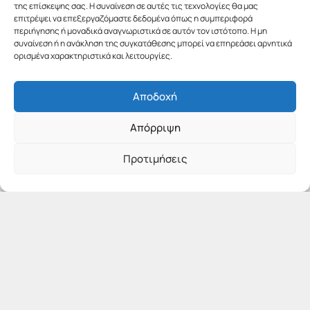
της επίσκεψης σας. Η συναίνεση σε αυτές τις τεχνολογίες θα μας
επιτρέψει να επεξεργαζόμαστε δεδομένα όπως η συμπεριφορά
περιήγησης ή μοναδικά αναγνωριστικά σε αυτόν τον ιστότοπο. Η μη
συναίνεση ή η ανάκληση της συγκατάθεσης μπορεί να επηρεάσει αρνητικά
ορισμένα χαρακτηριστικά και λειτουργίες.
Αποδοχή
Απόρριψη
Προτιμήσεις