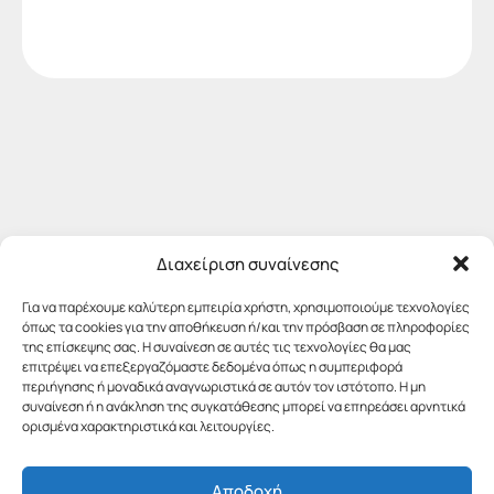
Διαχείριση συναίνεσης
Για να παρέχουμε καλύτερη εμπειρία χρήστη, χρησιμοποιούμε τεχνολογίες
όπως τα cookies για την αποθήκευση ή/και την πρόσβαση σε πληροφορίες
της επίσκεψης σας. Η συναίνεση σε αυτές τις τεχνολογίες θα μας
επιτρέψει να επεξεργαζόμαστε δεδομένα όπως η συμπεριφορά
περιήγησης ή μοναδικά αναγνωριστικά σε αυτόν τον ιστότοπο. Η μη
συναίνεση ή η ανάκληση της συγκατάθεσης μπορεί να επηρεάσει αρνητικά
ορισμένα χαρακτηριστικά και λειτουργίες.
Αποδοχή