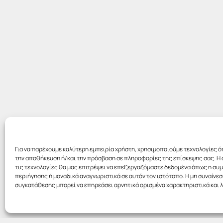
Για να παρέχουμε καλύτερη εμπειρία χρήστη, χρησιμοποιούμε τεχνολογίες ό
την αποθήκευση ή/και την πρόσβαση σε πληροφορίες της επίσκεψης σας. Η 
τις τεχνολογίες θα μας επιτρέψει να επεξεργαζόμαστε δεδομένα όπως η σ
περιήγησης ή μοναδικά αναγνωριστικά σε αυτόν τον ιστότοπο. Η μη συναίνεσ
συγκατάθεσης μπορεί να επηρεάσει αρνητικά ορισμένα χαρακτηριστικά και λ