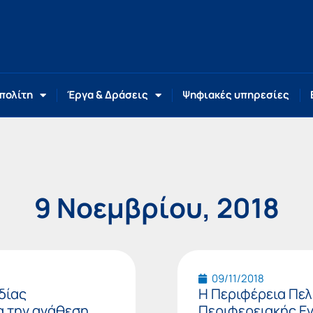
 πολίτη
Έργα & Δράσεις
Ψηφιακές υπηρεσίες
9 Νοεμβρίου, 2018
09/11/2018
δίας
Η Περιφέρεια Πελ
α την ανάθεση
Περιφερειακής Ε