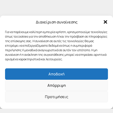
Διαχείριση συναίνεσης
Για να παρέχουμε καλύτερη εμπειρία χρήστη, χρησιμοποιούμε τεχνολογίες
όπως τα cookies για την αποθήκευση ή/και την πρόσβαση σε πληροφορίες
της επίσκεψης σας. Η συναίνεση σε αυτές τις τεχνολογίες θα μας
επιτρέψει να επεξεργαζόμαστε δεδομένα όπως η συμπεριφορά
περιήγησης ή μοναδικά αναγνωριστικά σε αυτόν τον ιστότοπο. Η μη
συναίνεση ή η ανάκληση της συγκατάθεσης μπορεί να επηρεάσει αρνητικά
ορισμένα χαρακτηριστικά και λειτουργίες.
Αποδοχή
Απόρριψη
Προτιμήσεις