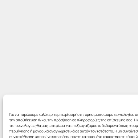
Για να παρέχουμε καλύτερη εμπειρία χρήστη, χρησιμοποιούμε τεχνολογίες ό
την αποθήκευση ή/και την πρόσβαση σε πληροφορίες της επίσκεψης σας. Η 
τις τεχνολογίες θα μας επιτρέψει να επεξεργαζόμαστε δεδομένα όπως η σ
περιήγησης ή μοναδικά αναγνωριστικά σε αυτόν τον ιστότοπο. Η μη συναίνεσ
συγκατάθεσης μπορεί να επηρεάσει αρνητικά ορισμένα χαρακτηριστικά και λ