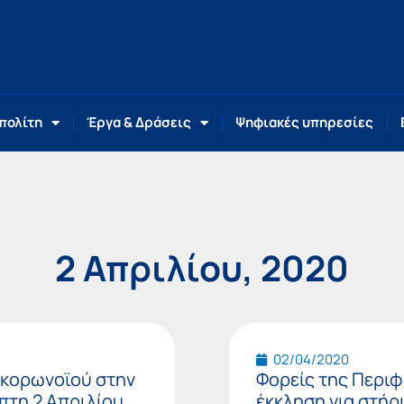
 πολίτη
Έργα & Δράσεις
Ψηφιακές υπηρεσίες
2 Απριλίου, 2020
Page
Page
02/04/2020
 κορωνοϊού στην
Φορείς της Περι
πτη 2 Απριλίου
έκκληση για στήρ