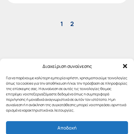
1
2
Διαχείριση συναίνεσης
Για να παρέχουμε καλύτερη εμπειρία χρήστη, χρησιμοποιούμε τεχνολογίες
όπως τα cookies για την αποθήκευση ή/και την πρόσβαση σε πληροφορίες
της επίσκεψης σας. Η συναίνεση σε αυτές τις τεχνολογίες θα μας
επιτρέψει να επεξεργαζόμαστε δεδομένα όπως η συμπεριφορά
περιήγησης ή μοναδικά αναγνωριστικά σε αυτόν τον ιστότοπο. Η μη
συναίνεση ή η ανάκληση της συγκατάθεσης μπορεί να επηρεάσει αρνητικά
ορισμένα χαρακτηριστικά και λειτουργίες.
Αποδοχή