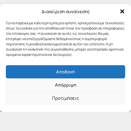
Διαχείριση συναίνεσης
Για να παρέχουμε καλύτερη εμπειρία χρήστη, χρησιμοποιούμε τεχνολογίες
όπως τα cookies για την αποθήκευση ή/και την πρόσβαση σε πληροφορίες
της επίσκεψης σας. Η συναίνεση σε αυτές τις τεχνολογίες θα μας
επιτρέψει να επεξεργαζόμαστε δεδομένα όπως η συμπεριφορά
περιήγησης ή μοναδικά αναγνωριστικά σε αυτόν τον ιστότοπο. Η μη
συναίνεση ή η ανάκληση της συγκατάθεσης μπορεί να επηρεάσει αρνητικά
ορισμένα χαρακτηριστικά και λειτουργίες.
Αποδοχή
Απόρριψη
Προτιμήσεις