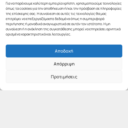
Για να παρέχουμε καλύτερη εμπειρία χρήστη, χρησιμοποιούμε τεχνολογίες
όπως τα cookies για την αποθήκευση ή/και την πρόσβαση σε πληροφορίες
της επίσκεψης σας. Η συναίνεση σε αυτές τις τεχνολογίες θα μας
επιτρέψει να επεξεργαζόμαστε δεδομένα όπως η συμπεριφορά
περιήγησης ή μοναδικά αναγνωριστικά σε αυτόν τον ιστότοπο. Η μη
συναίνεση ή η ανάκληση της συγκατάθεσης μπορεί να επηρεάσει αρνητικά
ορισμένα χαρακτηριστικά και λειτουργίες.
Αποδοχή
Απόρριψη
Προτιμήσεις