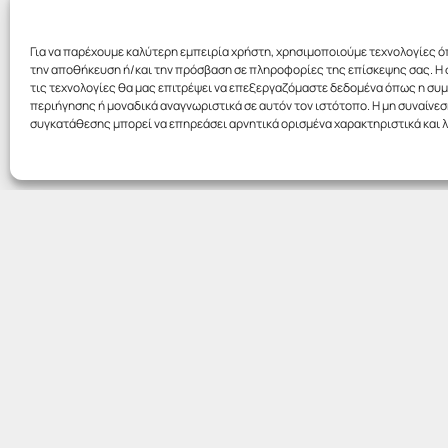
Για να παρέχουμε καλύτερη εμπειρία χρήστη, χρησιμοποιούμε τεχνολογίες ό
την αποθήκευση ή/και την πρόσβαση σε πληροφορίες της επίσκεψης σας. Η 
τις τεχνολογίες θα μας επιτρέψει να επεξεργαζόμαστε δεδομένα όπως η σ
περιήγησης ή μοναδικά αναγνωριστικά σε αυτόν τον ιστότοπο. Η μη συναίνεσ
συγκατάθεσης μπορεί να επηρεάσει αρνητικά ορισμένα χαρακτηριστικά και λ