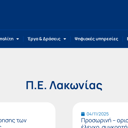
 πολίτη
Έργα & Δράσεις
Ψηφιακές υπηρεσίες
Π.Ε. Λακωνίας
Page
Page
Page
Page
Page
Page
04/11/2025
ήρησης των
Προσωρινή – ορισ
ς
έλεγχο συγκροτήμ