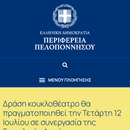
Δράση κουκλοθέατρο θα
πραγματοποιηθεί την Τετάρτη 12
Ιουλίου σε συνεργασία της