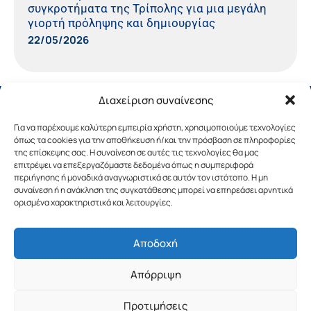
συγκροτήματα της Τρίπολης για μια μεγάλη
γιορτή πρόληψης και δημιουργίας
22/05/2026
Διαχείριση συναίνεσης
Για να παρέχουμε καλύτερη εμπειρία χρήστη, χρησιμοποιούμε τεχνολογίες
όπως τα cookies για την αποθήκευση ή/και την πρόσβαση σε πληροφορίες
της επίσκεψης σας. Η συναίνεση σε αυτές τις τεχνολογίες θα μας
επιτρέψει να επεξεργαζόμαστε δεδομένα όπως η συμπεριφορά
περιήγησης ή μοναδικά αναγνωριστικά σε αυτόν τον ιστότοπο. Η μη
συναίνεση ή η ανάκληση της συγκατάθεσης μπορεί να επηρεάσει αρνητικά
ορισμένα χαρακτηριστικά και λειτουργίες.
Αποδοχή
Copyright © 2019 Περιφέρεια Πελοποννήσου.
Απόρριψη
Σχεδιασμός & Υλοποίηση από την
λimeframe
για
την Περιφέρεια Πελοποννήσου
Προτιμήσεις