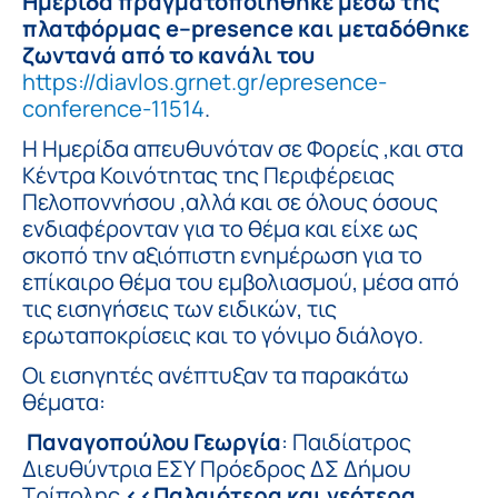
Ημερίδα πραγματοποιήθηκε μέσω της
πλατφόρμας
e
–
presence
και μεταδόθηκε
ζωντανά από το κανάλι του
https://diavlos.grnet.gr/epresence-
conference-11514
.
Η Ημερίδα απευθυνόταν σε Φορείς ,και στα
Κέντρα Κοινότητας της Περιφέρειας
Πελοποννήσου ,αλλά και σε όλους όσους
ενδιαφέρονταν για το θέμα
και είχε ως
σκοπό την αξιόπιστη ενημέρωση για το
επίκαιρο θέμα του εμβολιασμού, μέσα από
τις εισηγήσεις των ειδικών, τις
ερωταποκρίσεις και το γόνιμο διάλογο.
Οι εισηγητές ανέπτυξαν τα παρακάτω
θέματα:
Παναγοπούλου Γεωργία
: Παιδίατρος
Διευθύντρια ΕΣΥ Πρόεδρος ΔΣ Δήμου
Τρίπολης
<<Παλαιότερα και νεότερα