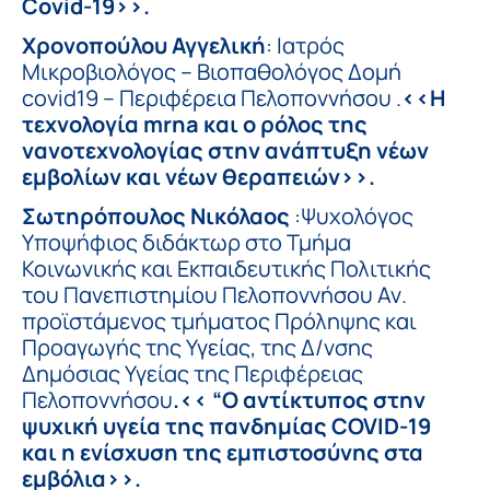
Covid-19>>.
Χρονοπούλου Αγγελική
: Ιατρός
Μικροβιολόγος – Βιοπαθολόγος Δομή
covid19 – Περιφέρεια Πελοποννήσου .
<<Η
τεχνολογία mrna και o ρόλος της
νανοτεχνολογίας στην ανάπτυξη νέων
εμβολίων και νέων θεραπειών>>.
Σωτηρόπουλος Νικόλαος
:Ψυχολόγος
Υποψήφιος διδάκτωρ στο Τμήμα
Κοινωνικής και Εκπαιδευτικής Πολιτικής
του Πανεπιστημίου Πελοποννήσου Αν.
προϊστάμενος τμήματος Πρόληψης και
Προαγωγής της Υγείας, της Δ/νσης
Δημόσιας Υγείας της Περιφέρειας
Πελοποννήσου
.<< “Ο αντίκτυπος στην
ψυχική υγεία της πανδημίας COVID-19
και η ενίσχυση της εμπιστοσύνης στα
εμβόλι
α
>>.