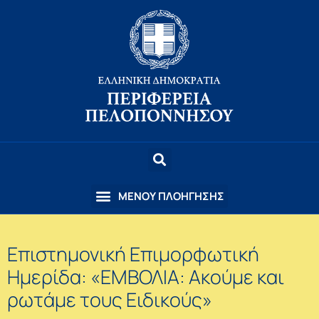
Επιστημονική Επιμορφωτική
Ημερίδα: «ΕΜΒΟΛΙΑ: Ακούμε και
ρωτάμε τους Ειδικούς»