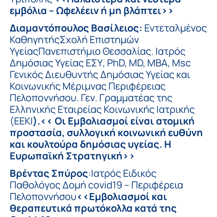
εμβόλια – Ωφελέειν ή μη βλάπτει>>
Διαμαντόπουλος Βασίλειος:
Εντεταλμένος
ΚαθηγητήςΣχολή Επιστημών
ΥγείαςΠανεπιστήμιο Θεσσαλίας. Ιατρός
Δημόσιας Υγείας ΕΣΥ, PhD, MD, MBA, Msc
Γενικός Διευθυντής Δημόσιας Υγείας και
Κοινωνικής Μέριμνας Περιφέρειας
Πελοποννήσου. Γεν. Γραμματέας της
Ελληνικής Εταιρείας Κοινωνικής Ιατρικής
(ΕΕΚΙ
).<< Οι Εμβολιασμοί είναι ατομική
προστασία, συλλογική κοινωνική ευθύνη
και κουλτούρα δημόσιας υγείας. Η
Ευρωπαϊκή Στρατηγική>>
Βρέντας Σπύρος
:Ιατρός Ειδικός
Παθολόγος Δομή covid19 – Περιφέρεια
Πελοποννήσου
<<Εμβολιασμοί και
θεραπευτικά πρωτόκολλα κατά της