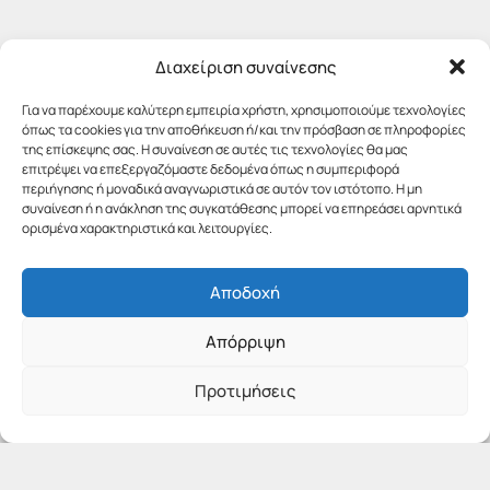
Διαχείριση συναίνεσης
Για να παρέχουμε καλύτερη εμπειρία χρήστη, χρησιμοποιούμε τεχνολογίες
όπως τα cookies για την αποθήκευση ή/και την πρόσβαση σε πληροφορίες
της επίσκεψης σας. Η συναίνεση σε αυτές τις τεχνολογίες θα μας
επιτρέψει να επεξεργαζόμαστε δεδομένα όπως η συμπεριφορά
περιήγησης ή μοναδικά αναγνωριστικά σε αυτόν τον ιστότοπο. Η μη
συναίνεση ή η ανάκληση της συγκατάθεσης μπορεί να επηρεάσει αρνητικά
ορισμένα χαρακτηριστικά και λειτουργίες.
Αποδοχή
Απόρριψη
Προτιμήσεις