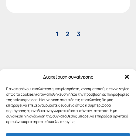
1
2
3
Διαχείριση συναίνεσης
Για να παρέχουμε καλύτερη εμπειρία χρήστη, χρησιμοποιούμε τεχνολογίες
όπως τα cookies για την αποθήκευση ή/και την πρόσβαση σε πληροφορίες
της επίσκεψης σας. Η συναίνεση σε αυτές τις τεχνολογίες θα μας
επιτρέψει να επεξεργαζόμαστε δεδομένα όπως η συμπεριφορά
περιήγησης ή μοναδικά αναγνωριστικά σε αυτόν τον ιστότοπο. Η μη
συναίνεση ή η ανάκληση της συγκατάθεσης μπορεί να επηρεάσει αρνητικά
ορισμένα χαρακτηριστικά και λειτουργίες.