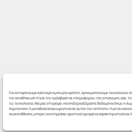
Για να παρέχουμε καλύτερη εμπειρία χρήστη, χρησιμοποιούμε τεχνολογίες ό
την αποθήκευση ή/και την πρόσβαση σε πληροφορίες της επίσκεψης σας. Η 
τις τεχνολογίες θα μας επιτρέψει να επεξεργαζόμαστε δεδομένα όπως η σ
περιήγησης ή μοναδικά αναγνωριστικά σε αυτόν τον ιστότοπο. Η μη συναίνεσ
συγκατάθεσης μπορεί να επηρεάσει αρνητικά ορισμένα χαρακτηριστικά και λ