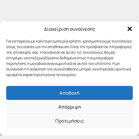
Διαχείριση συναίνεσης
Για να παρέχουμε καλύτερη εμπειρία χρήστη, χρησιμοποιούμε τεχνολογίες
όπως τα cookies για την αποθήκευση ή/και την πρόσβαση σε πληροφορίες
της επίσκεψης σας. Η συναίνεση σε αυτές τις τεχνολογίες θα μας
επιτρέψει να επεξεργαζόμαστε δεδομένα όπως η συμπεριφορά
περιήγησης ή μοναδικά αναγνωριστικά σε αυτόν τον ιστότοπο. Η μη
συναίνεση ή η ανάκληση της συγκατάθεσης μπορεί να επηρεάσει αρνητικά
ορισμένα χαρακτηριστικά και λειτουργίες.
Αποδοχή
Απόρριψη
Προτιμήσεις