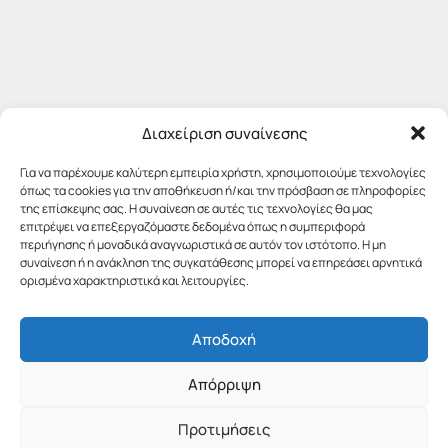
Διαχείριση συναίνεσης
Για να παρέχουμε καλύτερη εμπειρία χρήστη, χρησιμοποιούμε τεχνολογίες
όπως τα cookies για την αποθήκευση ή/και την πρόσβαση σε πληροφορίες
της επίσκεψης σας. Η συναίνεση σε αυτές τις τεχνολογίες θα μας
επιτρέψει να επεξεργαζόμαστε δεδομένα όπως η συμπεριφορά
περιήγησης ή μοναδικά αναγνωριστικά σε αυτόν τον ιστότοπο. Η μη
συναίνεση ή η ανάκληση της συγκατάθεσης μπορεί να επηρεάσει αρνητικά
ορισμένα χαρακτηριστικά και λειτουργίες.
Αποδοχή
Απόρριψη
Προτιμήσεις