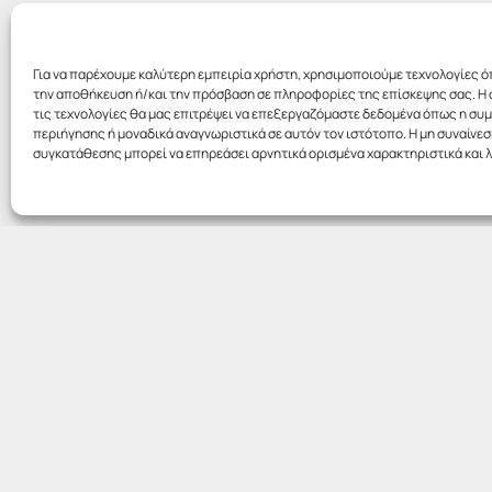
Για να παρέχουμε καλύτερη εμπειρία χρήστη, χρησιμοποιούμε τεχνολογίες ό
την αποθήκευση ή/και την πρόσβαση σε πληροφορίες της επίσκεψης σας. Η 
τις τεχνολογίες θα μας επιτρέψει να επεξεργαζόμαστε δεδομένα όπως η σ
περιήγησης ή μοναδικά αναγνωριστικά σε αυτόν τον ιστότοπο. Η μη συναίνεσ
συγκατάθεσης μπορεί να επηρεάσει αρνητικά ορισμένα χαρακτηριστικά και λ