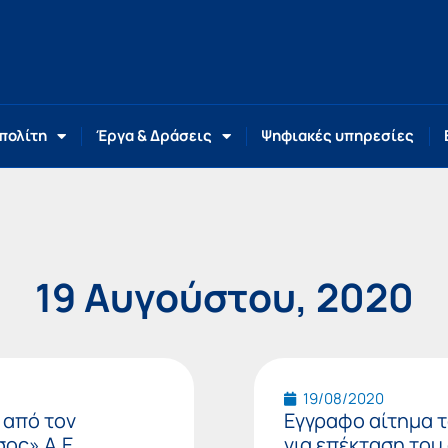
 πολίτη
Έργα & Δράσεις
Ψηφιακές υπηρεσίες
19 Αυγούστου, 2020
Page
Page
19/08/2020
 από τον
Εγγραφο αίτημα τ
ος» Α.Ε.
για επέκταση του