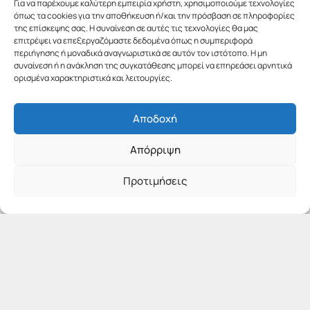
Για να παρέχουμε καλύτερη εμπειρία χρήστη, χρησιμοποιούμε τεχνολογίες
όπως τα cookies για την αποθήκευση ή/και την πρόσβαση σε πληροφορίες
της επίσκεψης σας. Η συναίνεση σε αυτές τις τεχνολογίες θα μας
επιτρέψει να επεξεργαζόμαστε δεδομένα όπως η συμπεριφορά
περιήγησης ή μοναδικά αναγνωριστικά σε αυτόν τον ιστότοπο. Η μη
συναίνεση ή η ανάκληση της συγκατάθεσης μπορεί να επηρεάσει αρνητικά
ορισμένα χαρακτηριστικά και λειτουργίες.
Αποδοχή
Απόρριψη
Προτιμήσεις