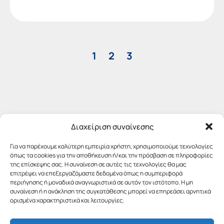
1
2
3
Διαχείριση συναίνεσης
Για να παρέχουμε καλύτερη εμπειρία χρήστη, χρησιμοποιούμε τεχνολογίες
όπως τα cookies για την αποθήκευση ή/και την πρόσβαση σε πληροφορίες
της επίσκεψης σας. Η συναίνεση σε αυτές τις τεχνολογίες θα μας
επιτρέψει να επεξεργαζόμαστε δεδομένα όπως η συμπεριφορά
περιήγησης ή μοναδικά αναγνωριστικά σε αυτόν τον ιστότοπο. Η μη
συναίνεση ή η ανάκληση της συγκατάθεσης μπορεί να επηρεάσει αρνητικά
ορισμένα χαρακτηριστικά και λειτουργίες.