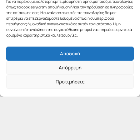
Για να παρέχουμε καλύτερη εμπειρία χρήστη, χρησιμοποιούμε τεχνολογίες
όπως τα cookies για την αποθήκευση ή/και την πρόσβαση σε πληροφορίες
της επίσκεψης σας. Η συναίνεση σε αυτές τις τεχνολογίες θα μας
επιτρέψει να επεξεργαζόμαστε δεδομένα όπως η συμπεριφορά
περιήγησης ή μοναδικά αναγνωριστικά σε αυτόν τον ιστότοπο. Η μη
συναίνεση ή η ανάκληση της συγκατάθεσης μπορεί να επηρεάσει αρνητικά
ορισμένα χαρακτηριστικά και λειτουργίες.
Αποδοχή
Απόρριψη
Προτιμήσεις